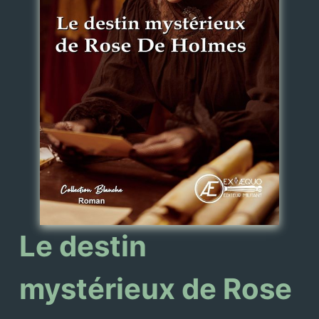
e
n
u
Le destin
mystérieux de Rose